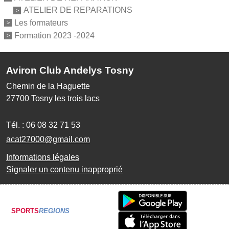
ATELIER DE REPARATIONS
Les formateurs
Formation 2023 -2024
Aviron Club Andelys Tosny
Chemin de la Haguette
27700
Tosny les trois lacs
Tél. :
06 08 32 71 53
acat27000@gmail.com
Informations légales
Signaler un contenu inapproprié
SPORTS
REGIONS