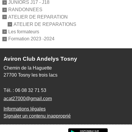
JUNIORS J17 - J18
RANDONNEES
ATELIER DE REPARATION
ATELIER DE REPARATIONS
Les formateurs
Formation 2023 -2024
Aviron Club Andelys Tosny
Chemin de la Haguette
27700
Tosny les trois lacs
Tél. :
06 08 32 71 53
acat27000@gmail.com
Informations légales
Signaler un contenu inapproprié